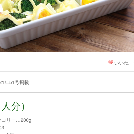
！
いいね！
21年51号掲載
４人分）
コリー…200g
3