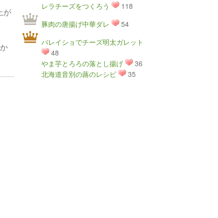
レラチーズをつくろう
118
上が
豚肉の唐揚げ中華ダレ
54
バレイショでチーズ明太ガレット
をか
48
やま芋とろろの落とし揚げ
36
北海道音別の蕗のレシピ
35