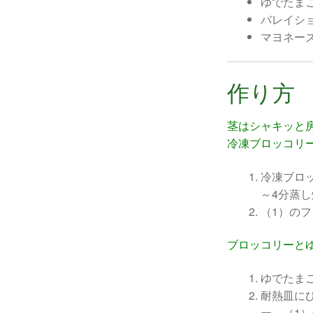
ゆでたま
バレイシ
マヨネー
作り方
茎はシャキッと
冷凍ブロッコリ
冷凍ブロ
～4分蒸
（1）の
ブロッコリーと
ゆでたま
耐熱皿に
ー、（1