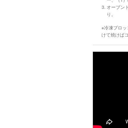
オーブン
り。
※冷凍ブロッ
けて焼けば