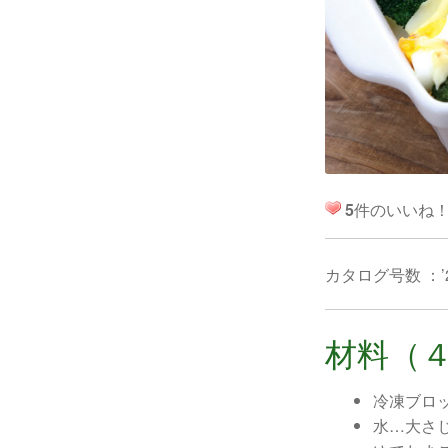
5
件のいいね
カタログ号数 ：’
材料（
冷凍ブロッ
水…大さじ