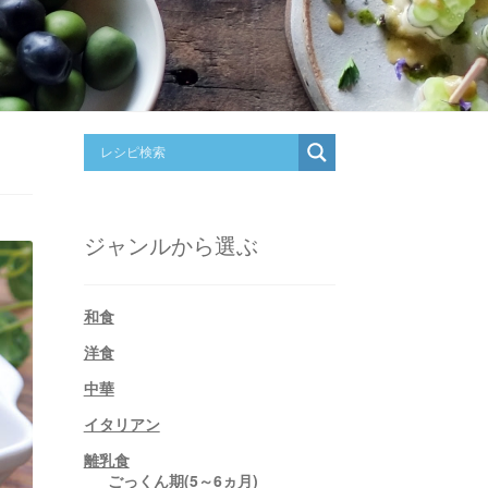
ジャンルから選ぶ
和食
洋食
中華
イタリアン
離乳食
ごっくん期(5～6ヵ月)