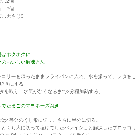
ご…2個
ョ…2個
ズ…大さじ3
房はホクホクに！
ーのおいしい解凍方法
ッコリーを凍ったままフライパンに入れ、水を振って、フタをし
し焼きにする。
フタを取り、水気がなくなるまで2分程加熱する。
ゆでたまごのマヨネーズ焼き
ごは4等分のくし形に切り、さらに半分に切る。
ひとくち大に切って塩ゆでしたバレイショと解凍したブロッコ
）のゆでたまごを並べ、マヨネーズを散らす。