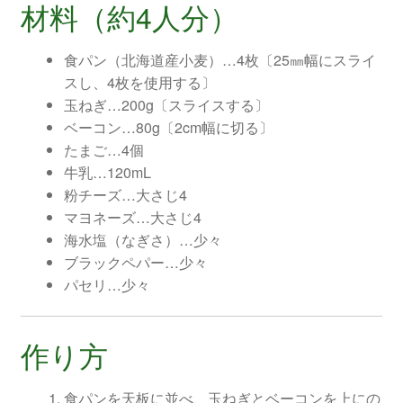
材料（約4人分）
食パン（北海道産小麦）…4枚〔25㎜幅にスライ
スし、4枚を使用する〕
玉ねぎ…200g〔スライスする〕
ベーコン…80g〔2cm幅に切る〕
たまご…4個
牛乳…120mL
粉チーズ…大さじ4
マヨネーズ…大さじ4
海水塩（なぎさ）…少々
ブラックペパー…少々
パセリ…少々
作り方
食パンを天板に並べ、玉ねぎとベーコンを上にの