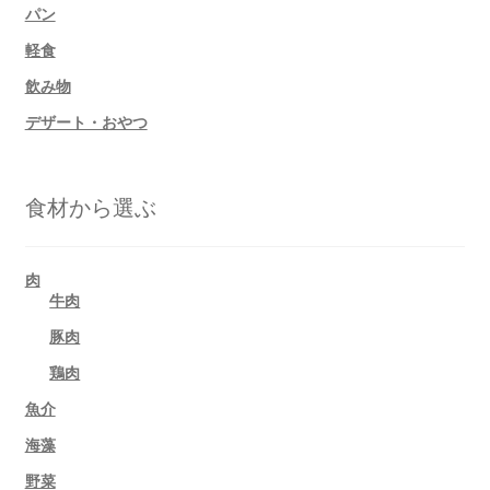
パン
軽食
飲み物
デザート・おやつ
食材から選ぶ
肉
牛肉
豚肉
鶏肉
魚介
海藻
野菜