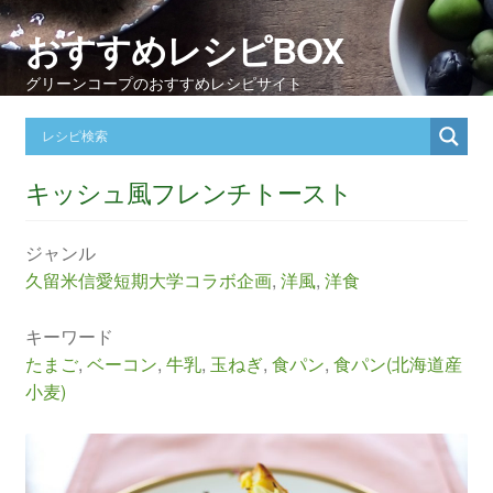
おすすめレシピBOX
グリーンコープのおすすめレシピサイト
キッシュ風フレンチトースト
ジャンル
久留米信愛短期大学コラボ企画
,
洋風
,
洋食
キーワード
たまご
,
ベーコン
,
牛乳
,
玉ねぎ
,
食パン
,
食パン(北海道産
小麦)