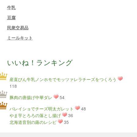
牛乳
豆腐
民衆交易品
ミールキット
いいね！ランキング
産直びん牛乳ノンホモでモッツァレラチーズをつくろう
118
豚肉の唐揚げ中華ダレ
54
バレイショでチーズ明太ガレット
48
やま芋とろろの落とし揚げ
36
北海道音別の蕗のレシピ
35