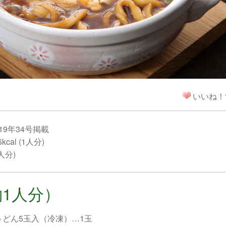
！
いいね！
19年34号掲載
cal (1人分)
1人分)
1人分）
うどん5玉入（冷凍）…1玉