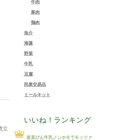
牛肉
豚肉
鶏肉
魚介
海藻
野菜
牛乳
豆腐
民衆交易品
ミールキット
いいね！ランキング
煮立
産直びん牛乳ノンホモでモッツァ