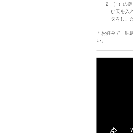
（1）の
び天を入
タをし、
＊お好みで一味
い。