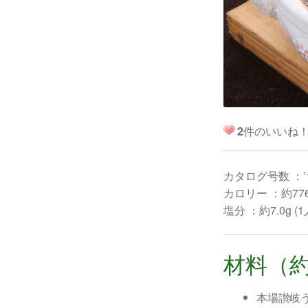
2
件のいいね
カタログ号数 ：’
カロリー ：約776k
塩分 ：約7.0g (
材料（約
本場讃岐