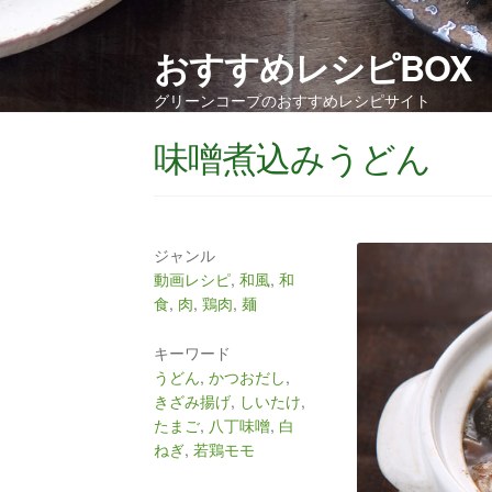
おすすめレシピBOX
グリーンコープのおすすめレシピサイト
味噌煮込みうどん
ジャンル
動画レシピ
,
和風
,
和
食
,
肉
,
鶏肉
,
麺
キーワード
うどん
,
かつおだし
,
きざみ揚げ
,
しいたけ
,
たまご
,
八丁味噌
,
白
ねぎ
,
若鶏モモ