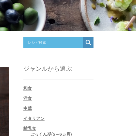
ジャンルから選ぶ
和食
洋食
中華
イタリアン
離乳食
ごっくん期(5～6ヵ月)