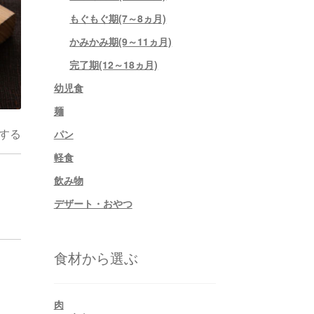
もぐもぐ期(7～8ヵ月)
かみかみ期(9～11ヵ月)
完了期(12～18ヵ月)
幼児食
麺
する
パン
軽食
飲み物
デザート・おやつ
食材から選ぶ
肉