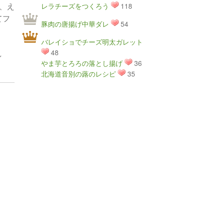
、え
レラチーズをつくろう
118
てフ
豚肉の唐揚げ中華ダレ
54
バレイショでチーズ明太ガレット
48
し
やま芋とろろの落とし揚げ
36
北海道音別の蕗のレシピ
35