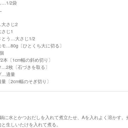
…1/2袋
L
…大さじ2
大さじ1
とう…大さじ1/2
モ…80g〔ひとくち大に切る〕
個
/2本〔1cm幅の斜め切り〕
け…2枚〔石づきを取る〕
げ…適量
量〔2cm幅のそぎ切り〕
土鍋に水とかつおだしを入れて煮立たせ、Aを入れよく溶かす。
肉と生しいたけを入れて煮る。