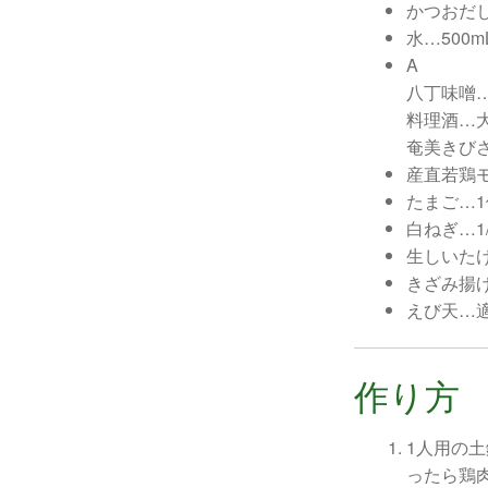
かつおだし
水…500m
A
八丁味噌
料理酒…
奄美きびさ
産直若鶏モ
たまご…1
白ねぎ…1
生しいた
きざみ揚
えび天…適
作り方
1人用の
ったら鶏