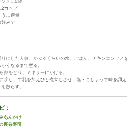
ンソメ…2袋
…2カップ
ょう…適量
お好みで
切りにした人参、かぶるくらいの水、ごはん、チキンコンソメ
らかくなるまで煮る。
あら熱をとり、ミキサーにかける。
鍋に戻し、牛乳を加えひと煮立ちさせ、塩・こしょうで味を調え
リを散らす。
ピ：
みあんかけ
の裏巻寿司