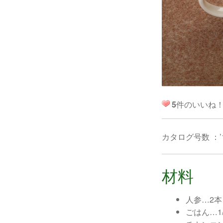
5
件のいいね
カタログ号数 ：’
材料
人参…2本
ごはん…1