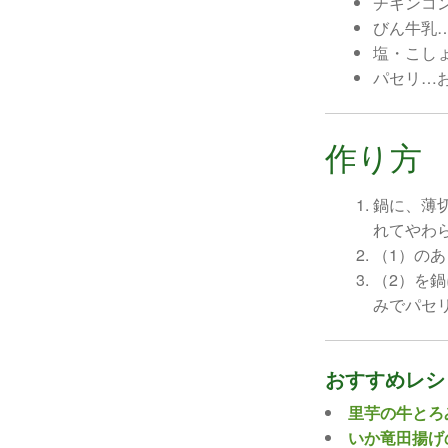
チキンコ
びん牛乳
塩・こし
パセリ…
作り方
鍋に、薄
れてやわ
（1）の
（2）を
みでパセ
おすすめレシ
里芋の牛とろ
いか竜田揚げ