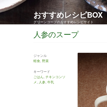
おすすめレシピBOX
グリーンコープのおすすめレシピサイト
人参のスープ
ジャンル
軽食
,
野菜
キーワード
ごはん
,
チキンコンソ
メ
,
人参
,
牛乳