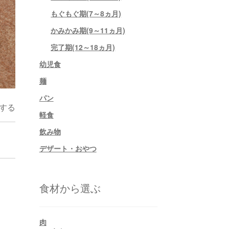
もぐもぐ期(7～8ヵ月)
かみかみ期(9～11ヵ月)
完了期(12～18ヵ月)
幼児食
麺
パン
する
軽食
飲み物
デザート・おやつ
食材から選ぶ
肉