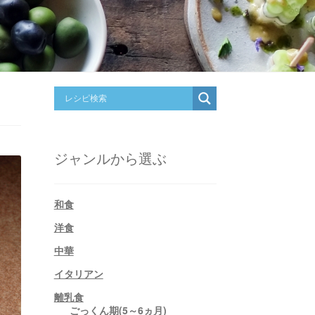
ジャンルから選ぶ
和食
洋食
中華
イタリアン
離乳食
ごっくん期(5～6ヵ月)