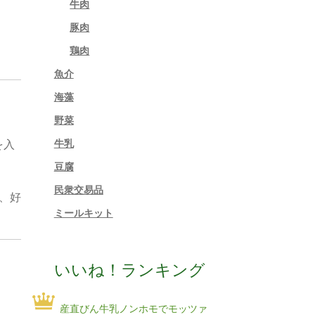
牛肉
豚肉
鶏肉
魚介
海藻
野菜
牛乳
を入
豆腐
民衆交易品
、好
ミールキット
いいね！ランキング
産直びん牛乳ノンホモでモッツァ