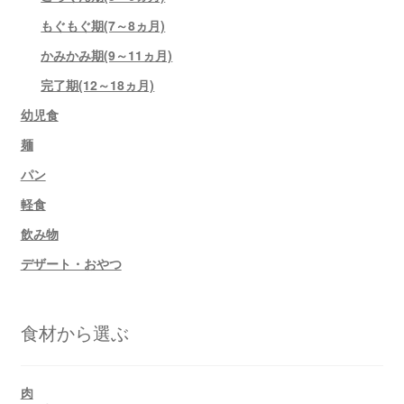
もぐもぐ期(7～8ヵ月)
かみかみ期(9～11ヵ月)
完了期(12～18ヵ月)
幼児食
麺
パン
軽食
飲み物
デザート・おやつ
食材から選ぶ
肉