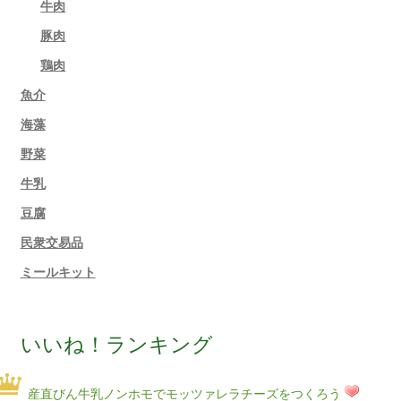
牛肉
豚肉
鶏肉
魚介
海藻
野菜
牛乳
豆腐
民衆交易品
ミールキット
いいね！ランキング
産直びん牛乳ノンホモでモッツァレラチーズをつくろう