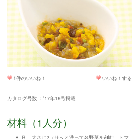
1
件のいいね！
いいね！する
カタログ号数 ：’17年16号掲載
材料（1人分）
B …大さじ2（サッと洗って各野菜を刻む。トマ