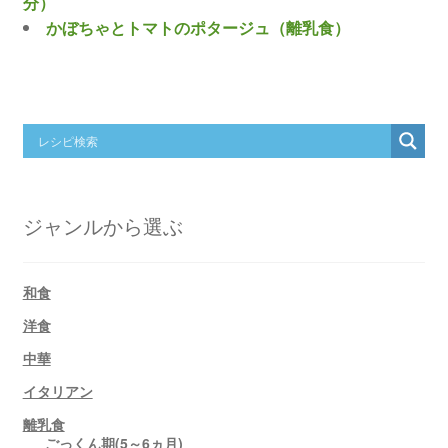
分）
かぼちゃとトマトのポタージュ（離乳食）
ジャンルから選ぶ
和食
洋食
中華
イタリアン
離乳食
ごっくん期(5～6ヵ月)