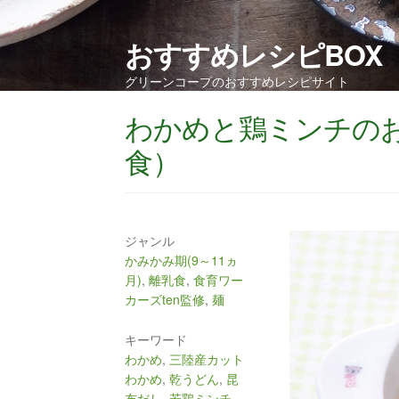
おすすめレシピBOX
グリーンコープのおすすめレシピサイト
わかめと鶏ミンチのお
食）
ジャンル
かみかみ期(9～11ヵ
月)
,
離乳食
,
食育ワー
カーズten監修
,
麺
キーワード
わかめ
,
三陸産カット
わかめ
,
乾うどん
,
昆
布だし
,
若鶏ミンチ