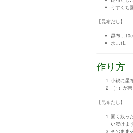
うすくち
【昆布だし】
昆布…10c
水…1L
作り方
小鍋に昆
（1）が
【昆布だし】
固く絞っ
い浸けま
そのまま