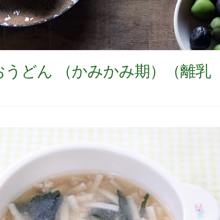
うどん （かみかみ期）（離乳