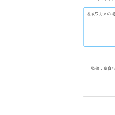
塩蔵ワカメの場
監修：食育ワ