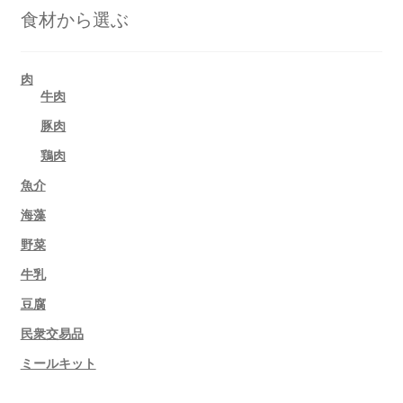
食材から選ぶ
肉
牛肉
豚肉
鶏肉
魚介
海藻
野菜
牛乳
豆腐
民衆交易品
ミールキット