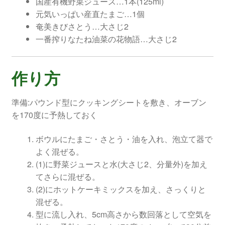
国産有機野菜ジュース…1本(125ml)
元気いっぱい産直たまご…1個
奄美きびさとう…大さじ2
一番搾りなたね油菜の花物語…大さじ2
作り方
準備:パウンド型にクッキングシートを敷き、オーブン
を170度に予熱しておく
ボウルにたまご・さとう・油を入れ、泡立て器で
よく混ぜる。
(1)に野菜ジュースと水(大さじ2、分量外)を加え
てさらに混ぜる。
(2)にホットケーキミックスを加え、さっくりと
混ぜる。
型に流し入れ、5cm高さから数回落として空気を