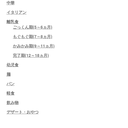
中華
イタリアン
離乳食
ごっくん期(5～6ヵ月)
もぐもぐ期(7～8ヵ月)
かみかみ期(9～11ヵ月)
完了期(12～18ヵ月)
幼児食
麺
パン
軽食
飲み物
デザート・おやつ