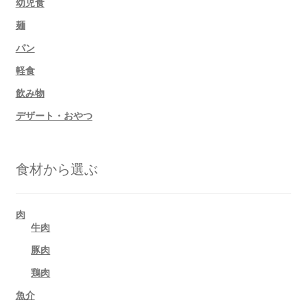
幼児食
麺
パン
軽食
飲み物
デザート・おやつ
食材から選ぶ
肉
牛肉
豚肉
鶏肉
魚介