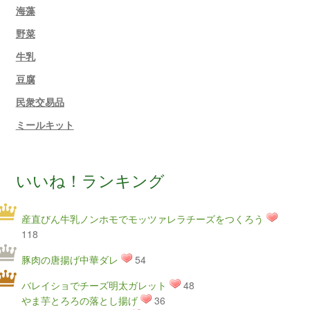
海藻
野菜
牛乳
豆腐
民衆交易品
ミールキット
いいね！ランキング
産直びん牛乳ノンホモでモッツァレラチーズをつくろう
118
豚肉の唐揚げ中華ダレ
54
バレイショでチーズ明太ガレット
48
やま芋とろろの落とし揚げ
36