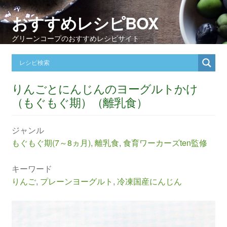
おすすめレシピBOX
グリーンコープのおすすめレシピサイト
りんごとにんじんのヨーグルトかけ
（もぐもぐ期）（離乳食）
ジャンル
もぐもぐ期(7～8ヵ月)
,
離乳食
,
食育ワーカーズten監修
キーワード
りんご
,
プレーンヨーグルト
,
冷凍国産にんじん