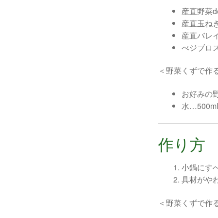
産直野菜d
産直玉ね
産直バレ
べジブロス
＜野菜くずで作
お好みの
水…500m
作り方
小鍋にす
具材がや
＜野菜くずで作