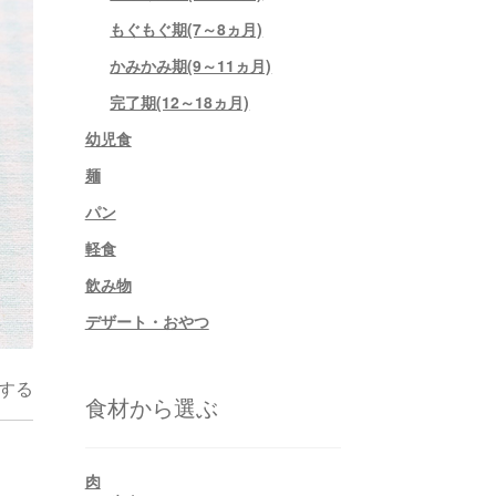
もぐもぐ期(7～8ヵ月)
かみかみ期(9～11ヵ月)
完了期(12～18ヵ月)
幼児食
麺
パン
軽食
飲み物
デザート・おやつ
する
食材から選ぶ
肉