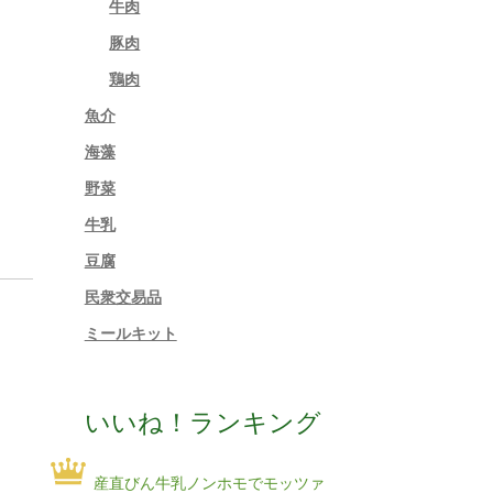
牛肉
豚肉
鶏肉
魚介
海藻
野菜
牛乳
豆腐
民衆交易品
ミールキット
いいね！ランキング
産直びん牛乳ノンホモでモッツァ