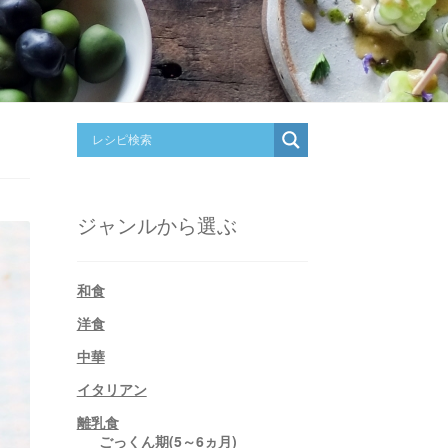
ジャンルから選ぶ
和食
洋食
中華
イタリアン
離乳食
ごっくん期(5～6ヵ月)