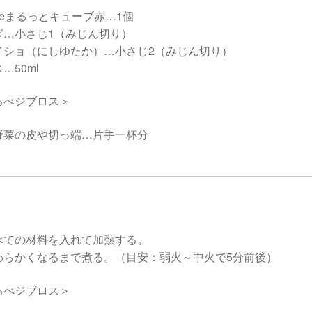
eまるっとキューブ赤…1個
ぎ…小さじ1（みじん切り）
イショ（にしゆたか）…小さじ2（みじん切り）
…50ml
るべジブロス＞
野菜の皮や切っ端…片手一杯分
l
べての材料を入れて加熱する。
わらかくなるまで煮る。（目安：弱火～中火で5分前後）
るべジブロス＞