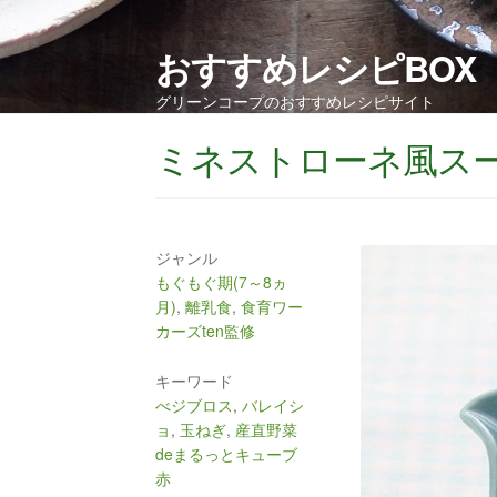
おすすめレシピBOX
グリーンコープのおすすめレシピサイト
ミネストローネ風ス
ジャンル
もぐもぐ期(7～8ヵ
月)
,
離乳食
,
食育ワー
カーズten監修
キーワード
べジブロス
,
バレイシ
ョ
,
玉ねぎ
,
産直野菜
deまるっとキューブ
赤