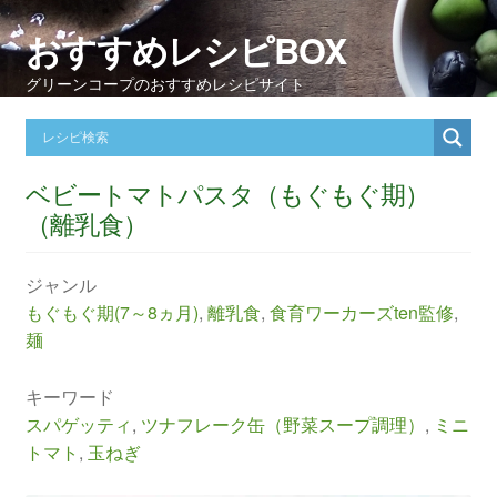
おすすめレシピBOX
グリーンコープのおすすめレシピサイト
ベビートマトパスタ（もぐもぐ期）
（離乳食）
ジャンル
もぐもぐ期(7～8ヵ月)
,
離乳食
,
食育ワーカーズten監修
,
麺
キーワード
スパゲッティ
,
ツナフレーク缶（野菜スープ調理）
,
ミニ
トマト
,
玉ねぎ