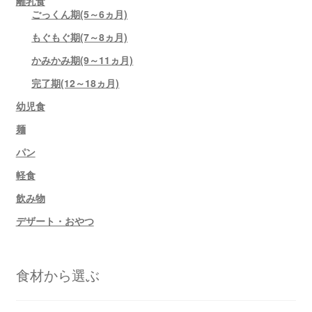
離乳食
ごっくん期(5～6ヵ月)
もぐもぐ期(7～8ヵ月)
かみかみ期(9～11ヵ月)
完了期(12～18ヵ月)
幼児食
麺
パン
軽食
飲み物
デザート・おやつ
食材から選ぶ