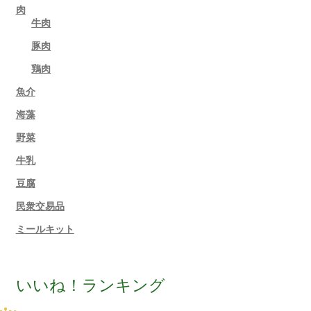
肉
牛肉
豚肉
鶏肉
魚介
海藻
野菜
牛乳
豆腐
民衆交易品
ミールキット
いいね！ランキング