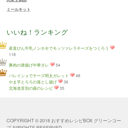
ミールキット
いいね！ランキング
産直びん牛乳ノンホモでモッツァレラチーズをつくろう
118
豚肉の唐揚げ中華ダレ
54
バレイショでチーズ明太ガレット
48
やま芋とろろの落とし揚げ
36
北海道音別の蕗のレシピ
35
COPYRIGHT © 2018 おすすめレシピBOX グリーンコー
プ AllRIGHTS RESERVED