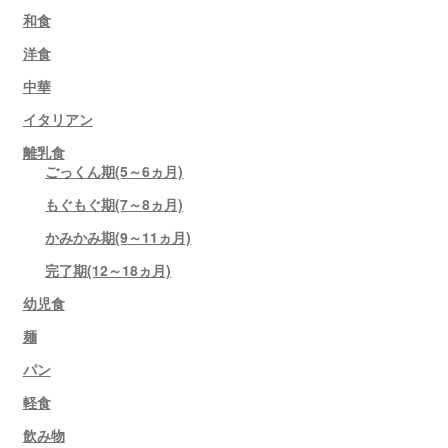
和食
洋食
中華
イタリアン
離乳食
ごっくん期(5～6ヵ月)
もぐもぐ期(7～8ヵ月)
かみかみ期(9～11ヵ月)
完了期(12～18ヵ月)
幼児食
麺
パン
軽食
飲み物