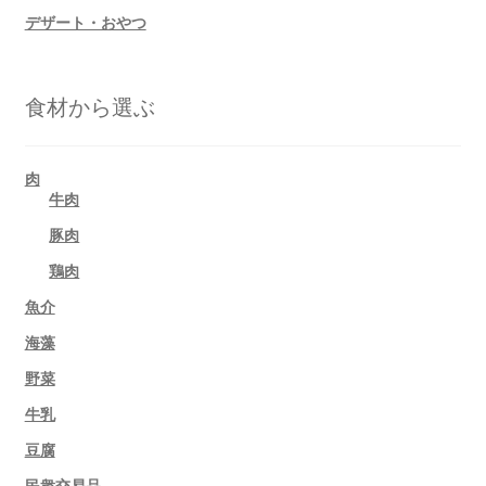
デザート・おやつ
食材から選ぶ
肉
牛肉
豚肉
鶏肉
魚介
海藻
野菜
牛乳
豆腐
民衆交易品