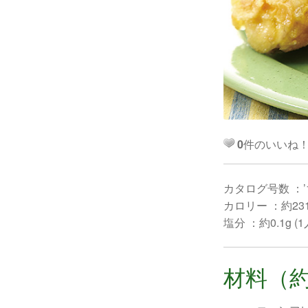
0
件のいいね
カタログ号数 ：’
カロリー ：約231k
塩分 ：約0.1g (
材料（約