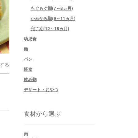
もぐもぐ期(7～8ヵ月)
かみかみ期(9～11ヵ月)
完了期(12～18ヵ月)
幼児食
麺
パン
する
軽食
飲み物
デザート・おやつ
食材から選ぶ
肉