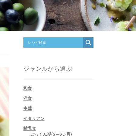
ジャンルから選ぶ
和食
洋食
中華
イタリアン
離乳食
ごっくん期(5～6ヵ月)