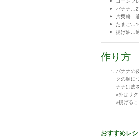
コーンフ
バナナ…2
片栗粉…
たまご…
揚げ油…
作り方
バナナの
クの順に
ナナは皮
※外はサ
※揚げる
民衆交易品
おすすめレシ