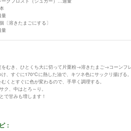
レークフロスト（シュガー）…適量
本
適量
1個〔溶きたまごにする〕
適量
皮をむき、ひとくち大に切って片栗粉→溶きたまご→コーンフ
つけ、すぐに170℃に熱した油で、キツネ色にサックリ揚げる。
をむくとすぐに色が変わるので、手早く調理する。
クサク、中はとろ～り。
ことで甘みも増します！
ピ：