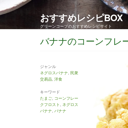
おすすめレシピBOX
グリーンコープのおすすめレシピサイト
バナナのコーンフレ
ジャンル
ネグロスバナナ
,
民衆
交易品
,
洋食
キーワード
たまご
,
コーンフレー
クフロスト
,
ネグロス
バナナ
,
バナナ