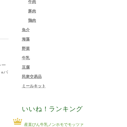
牛肉
豚肉
鶏肉
魚介
海藻
野菜
牛乳
レー
豆腐
※バ
民衆交易品
ミールキット
いいね！ランキング
産直びん牛乳ノンホモでモッツァ