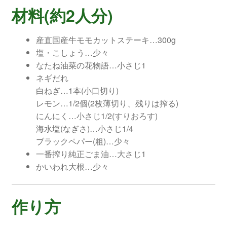
材料(約2人分)
産直国産牛モモカットステーキ…300g
塩・こしょう…少々
なたね油菜の花物語…小さじ1
ネギだれ
白ねぎ…1本(小口切り)
レモン…1/2個(2枚薄切り、残りは搾る)
にんにく…小さじ1/2(すりおろす)
海水塩(なぎさ)…小さじ1/4
ブラックペパー(粗)…少々
一番搾り純正ごま油…大さじ1
かいわれ大根…少々
作り方