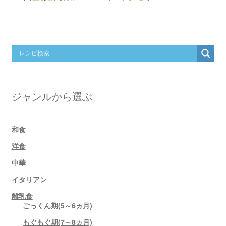
ジャンルから選ぶ
和食
洋食
中華
イタリアン
離乳食
ごっくん期(5～6ヵ月)
もぐもぐ期(7～8ヵ月)