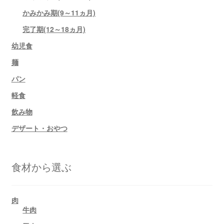
かみかみ期(9～11ヵ月)
完了期(12～18ヵ月)
幼児食
麺
パン
軽食
飲み物
デザート・おやつ
食材から選ぶ
肉
牛肉