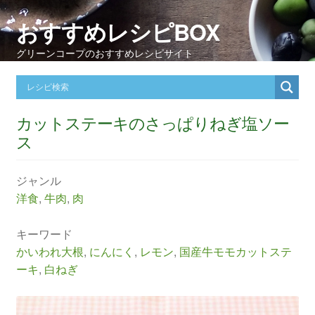
おすすめレシピBOX
グリーンコープのおすすめレシピサイト
カットステーキのさっぱりねぎ塩ソー
ス
ジャンル
洋食
,
牛肉
,
肉
キーワード
かいわれ大根
,
にんにく
,
レモン
,
国産牛モモカットステ
ーキ
,
白ねぎ