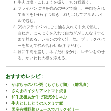
牛肉は塩・こしょうを振り、10分程置く。
フライパンに油を強めの中火で熱し、牛肉を入れ
て両面を1分程ずつ焼き、取り出してアルミホイ
ルで包む。
(2)のフライパンにごま油を入れて中火で熱し、
白ねぎ、にんにくを入れて白ねぎがしんなりする
まで炒める。レモンの搾り汁、塩、ブラックペパ
ーを加えて炒め合わせる(ネギだれ)。
器に牛肉を盛り、ネギだれをかけ、レモンをのせ
る。かいわれ大根を添える。
おすすめレシピ：
かぼちゃのパン粥（もぐもぐ期）（離乳食）
さんまのイタリアントマト焼き
和牛肥後あか牛で贅沢冷しゃぶ
牛肉とししとうのスタミナ煮
国産有機野菜ジュースでパックゼリー