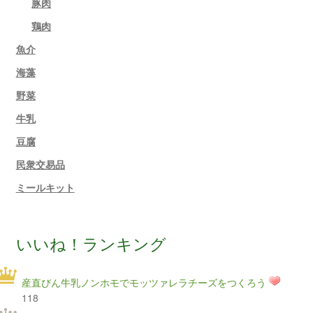
豚肉
鶏肉
魚介
海藻
野菜
牛乳
豆腐
民衆交易品
ミールキット
いいね！ランキング
産直びん牛乳ノンホモでモッツァレラチーズをつくろう
118