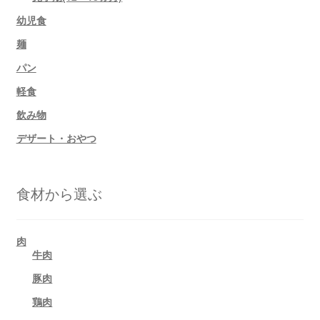
幼児食
麺
パン
軽食
飲み物
デザート・おやつ
食材から選ぶ
肉
牛肉
豚肉
鶏肉