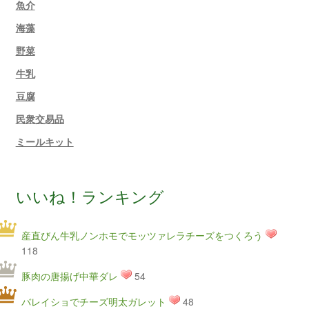
魚介
海藻
野菜
牛乳
豆腐
民衆交易品
ミールキット
いいね！ランキング
産直びん牛乳ノンホモでモッツァレラチーズをつくろう
118
豚肉の唐揚げ中華ダレ
54
バレイショでチーズ明太ガレット
48