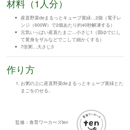
材料（1人分）
産直野菜deまるっとキューブ黄緑…2個（電子レ
ンジ（600W）で2個あたり約40秒解凍する）
元気いっぱい産直たまご…小さじ1（固ゆでにし
て黄身をザルなどでこして細かくする）
7倍粥…大さじ3
作り方
お粥の上に産直野菜deまるっとキューブ黄緑とた
まごをのせる。
監修：食育ワーカーズten