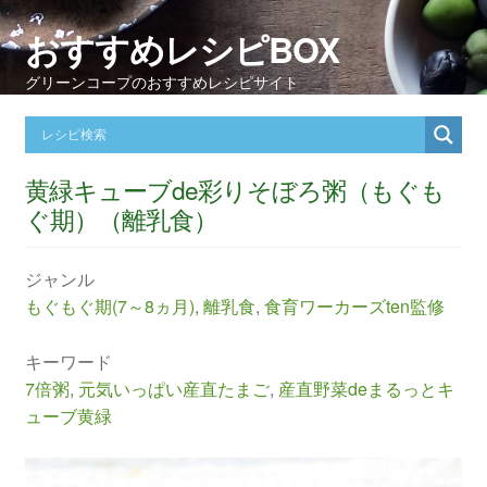
おすすめレシピBOX
グリーンコープのおすすめレシピサイト
黄緑キューブde彩りそぼろ粥（もぐも
ぐ期）（離乳食）
ジャンル
もぐもぐ期(7～8ヵ月)
,
離乳食
,
食育ワーカーズten監修
キーワード
7倍粥
,
元気いっぱい産直たまご
,
産直野菜deまるっとキ
ューブ黄緑