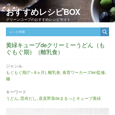
おすすめレシピBOX
グリーンコープのおすすめレシピサイト
黄緑キューブdeクリーミーうどん（も
ぐもぐ期）（離乳食）
ジャンル
もぐもぐ期(7～8ヵ月)
,
離乳食
,
食育ワーカーズten監修
,
麺
キーワード
うどん
,
昆布だし
,
産直野菜deまるっとキューブ黄緑