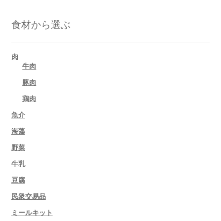
食材から選ぶ
肉
牛肉
豚肉
鶏肉
魚介
海藻
野菜
牛乳
豆腐
民衆交易品
ミールキット