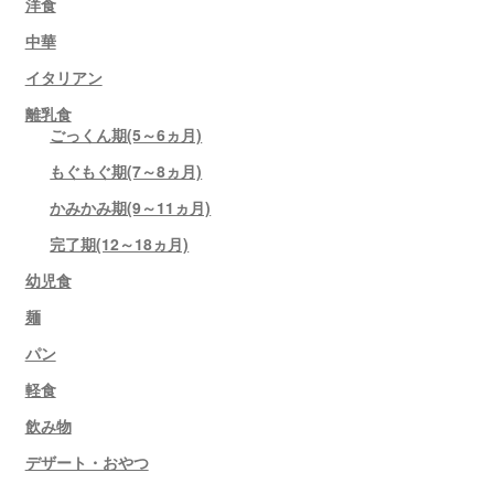
洋食
中華
イタリアン
離乳食
ごっくん期(5～6ヵ月)
もぐもぐ期(7～8ヵ月)
かみかみ期(9～11ヵ月)
完了期(12～18ヵ月)
幼児食
麺
パン
軽食
飲み物
デザート・おやつ