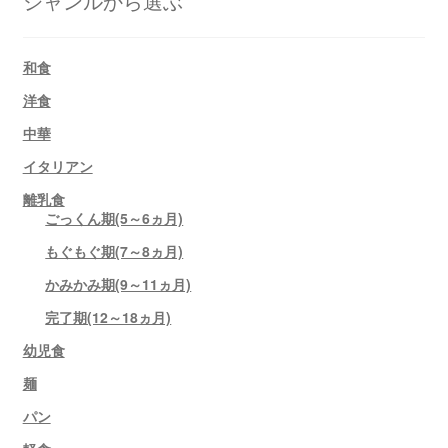
ジャンルから選ぶ
和食
洋食
中華
イタリアン
離乳食
ごっくん期(5～6ヵ月)
もぐもぐ期(7～8ヵ月)
かみかみ期(9～11ヵ月)
完了期(12～18ヵ月)
幼児食
麺
パン