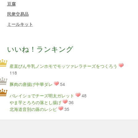
豆腐
民衆交易品
ミールキット
いいね！ランキング
産直びん牛乳ノンホモでモッツァレラチーズをつくろう
118
豚肉の唐揚げ中華ダレ
54
バレイショでチーズ明太ガレット
48
やま芋とろろの落とし揚げ
36
北海道音別の蕗のレシピ
35