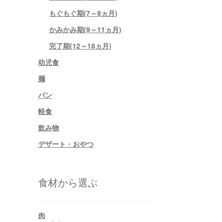
もぐもぐ期(7～8ヵ月)
かみかみ期(9～11ヵ月)
完了期(12～18ヵ月)
幼児食
麺
パン
軽食
飲み物
デザート・おやつ
食材から選ぶ
肉