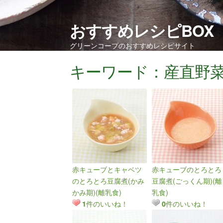
おすすめレシピBOX
グリーンコープのおすすめレシピサイト
キーワード：産直野菜
赤キューブとキャベツ
赤キューブのとろとろ
のとろとろ豆腐煮(かみ
豆腐煮(ごっくん期)(離
かみ期)(離乳食)
乳食)
件のいいね！
件のいいね！
1
0