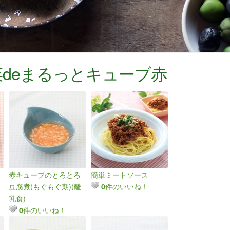
deまるっとキューブ赤
赤キューブのとろとろ
簡単ミートソース
豆腐煮(もぐもぐ期)(離
件のいいね！
0
乳食)
件のいいね！
0