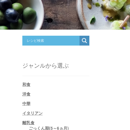
ジャンルから選ぶ
和食
洋食
中華
イタリアン
離乳食
ごっくん期(5～6ヵ月)