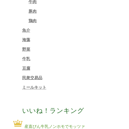
牛肉
豚肉
鶏肉
魚介
海藻
野菜
牛乳
豆腐
民衆交易品
ミールキット
いいね！ランキング
産直びん牛乳ノンホモでモッツァ