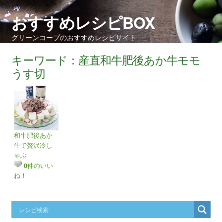
おすすめレシピBOX
グリーンコープのおすすめレシピサイト
キーワード：産直和牛肥後あか牛モモ
うす切
和牛肥後あか
牛で贅沢冷し
ゃぶ
件のいい
0
ね！