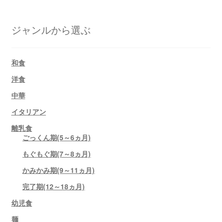
ジャンルから選ぶ
和食
洋食
中華
イタリアン
離乳食
ごっくん期(5～6ヵ月)
もぐもぐ期(7～8ヵ月)
かみかみ期(9～11ヵ月)
完了期(12～18ヵ月)
幼児食
麺