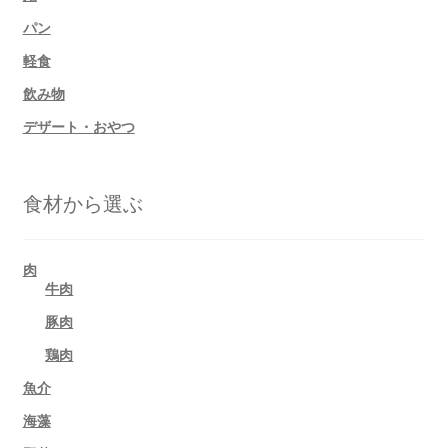
パン
軽食
飲み物
デザート・おやつ
食材から選ぶ
肉
牛肉
豚肉
鶏肉
魚介
海藻