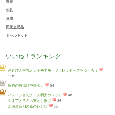
野菜
牛乳
豆腐
民衆交易品
ミールキット
いいね！ランキング
産直びん牛乳ノンホモでモッツァレラチーズをつくろう
118
豚肉の唐揚げ中華ダレ
54
バレイショでチーズ明太ガレット
48
やま芋とろろの落とし揚げ
36
北海道音別の蕗のレシピ
35