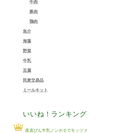
牛肉
豚肉
鶏肉
魚介
海藻
野菜
牛乳
豆腐
民衆交易品
ミールキット
いいね！ランキング
産直びん牛乳ノンホモでモッツァ