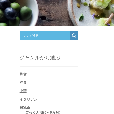
ジャンルから選ぶ
和食
洋食
中華
イタリアン
離乳食
ごっくん期(5～6ヵ月)