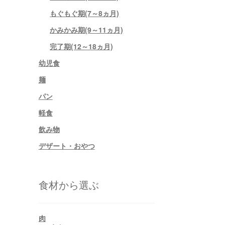
もぐもぐ期(7～8ヵ月)
かみかみ期(9～11ヵ月)
完了期(12～18ヵ月)
幼児食
麺
パン
軽食
飲み物
デザート・おやつ
食材から選ぶ
肉