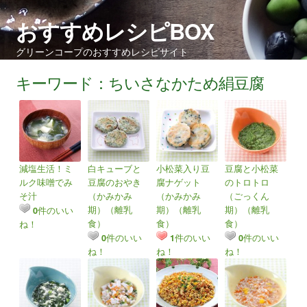
おすすめレシピBOX
グリーンコープのおすすめレシピサイト
キーワード：ちいさなかため絹豆腐
減塩生活！ミ
白キューブと
小松菜入り豆
豆腐と小松菜
ルク味噌でみ
豆腐のおやき
腐ナゲット
のトロトロ
そ汁
（かみかみ
（かみかみ
（ごっくん
期）（離乳
期）（離乳
期）（離乳
件のいい
0
食）
食）
食）
ね！
件のいい
件のいい
件のいい
0
1
0
ね！
ね！
ね！