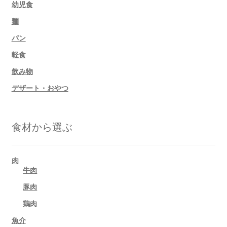
幼児食
麺
パン
軽食
飲み物
デザート・おやつ
食材から選ぶ
肉
牛肉
豚肉
鶏肉
魚介