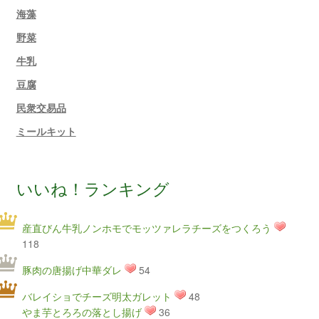
海藻
野菜
牛乳
豆腐
民衆交易品
ミールキット
いいね！ランキング
産直びん牛乳ノンホモでモッツァレラチーズをつくろう
118
豚肉の唐揚げ中華ダレ
54
バレイショでチーズ明太ガレット
48
やま芋とろろの落とし揚げ
36