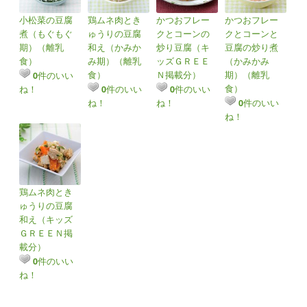
小松菜の豆腐
鶏ムネ肉とき
かつおフレー
かつおフレー
煮（もぐもぐ
ゅうりの豆腐
クとコーンの
クとコーンと
期）（離乳
和え（かみか
炒り豆腐（キ
豆腐の炒り煮
食）
み期）（離乳
ッズＧＲＥＥ
（かみかみ
食）
Ｎ掲載分）
期）（離乳
件のいい
0
食）
ね！
件のいい
件のいい
0
0
ね！
ね！
件のいい
0
ね！
鶏ムネ肉とき
ゅうりの豆腐
和え（キッズ
ＧＲＥＥＮ掲
載分）
件のいい
0
ね！