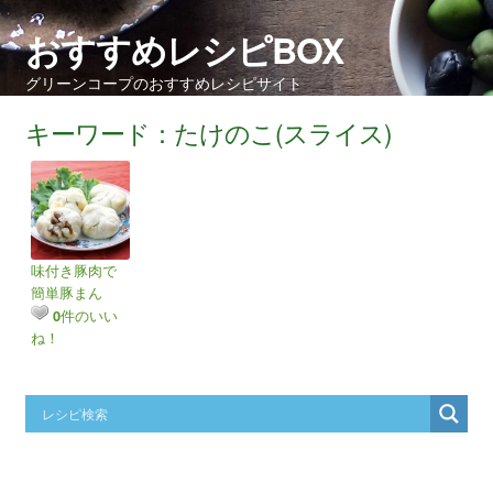
おすすめレシピBOX
グリーンコープのおすすめレシピサイト
キーワード：たけのこ(スライス)
味付き豚肉で
簡単豚まん
件のいい
0
ね！