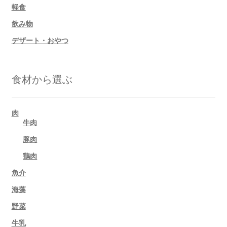
軽食
飲み物
デザート・おやつ
食材から選ぶ
肉
牛肉
豚肉
鶏肉
魚介
海藻
野菜
牛乳