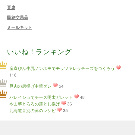
豆腐
民衆交易品
ミールキット
いいね！ランキング
産直びん牛乳ノンホモでモッツァレラチーズをつくろう
118
豚肉の唐揚げ中華ダレ
54
バレイショでチーズ明太ガレット
48
やま芋とろろの落とし揚げ
36
北海道音別の蕗のレシピ
35