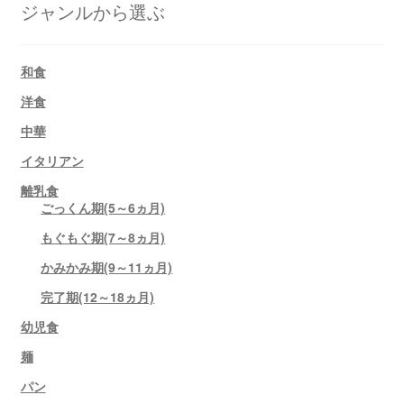
ジャンルから選ぶ
和食
洋食
中華
イタリアン
離乳食
ごっくん期(5～6ヵ月)
もぐもぐ期(7～8ヵ月)
かみかみ期(9～11ヵ月)
完了期(12～18ヵ月)
幼児食
麺
パン